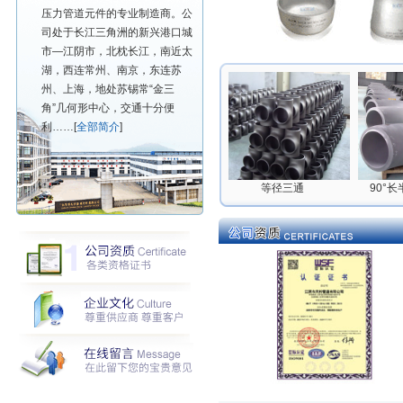
压力管道元件的专业制造商。公
司处于长江三角洲的新兴港口城
市—江阴市，北枕长江，南近太
湖，西连常州、南京，东连苏
州、上海，地处苏锡常“金三
角”几何形中心，交通十分便
利……[
全部简介
]
兰
特殊法兰
等径三通
90°长半径弯